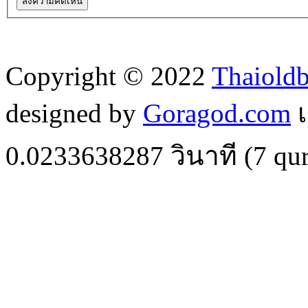
Copyright © 2022
Thaiold
designed by
Goragod.com
เ
0.0233638287
วินาที (
7
qur