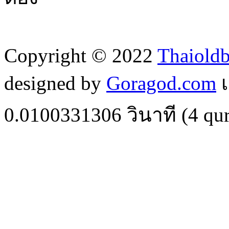
Copyright © 2022
Thaiold
designed by
Goragod.com
เ
0.0100331306
วินาที (
4
qur