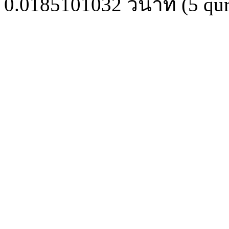
0.0185101032
วินาที (
5
qur