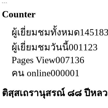
Counter
ผู้เยี่ยมชมทั้งหมด
14518
ผู้เยี่ยมชมวันนี้
001123
Pages View
007136
คน online
000001
ติสฺสเถรานุสรณ์ ๘๘ ปีหลว