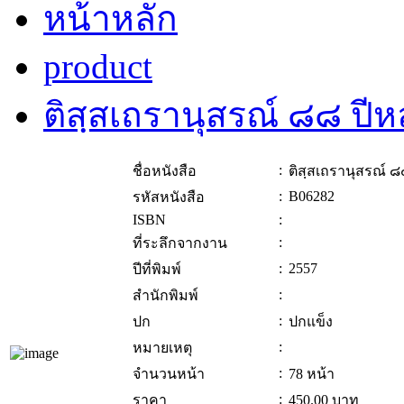
หน้าหลัก
product
ติสฺสเถรานุสรณ์ ๘๘ ปีห
:
ชื่อหนังสือ
ติสฺสเถรานุสรณ์ ๘
:
B06282
รหัสหนังสือ
ISBN
:
:
ที่ระลึกจากงาน
:
2557
ปีที่พิมพ์
:
สำนักพิมพ์
:
ปก
ปกแข็ง
:
หมายเหตุ
:
จำนวนหน้า
78 หน้า
:
ราคา
450.00
บาท