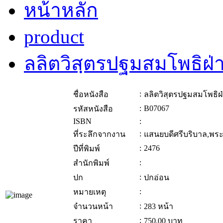
หน้าหลัก
product
ลลิตวิสฺตรปฐมสมโพธิฝ
:
ชื่อหนังสือ
ลลิตวิสฺตรปฐมสมโพธิ
:
B07067
รหัสหนังสือ
ISBN
:
:
ที่ระลึกจากงาน
แสนยบดีศรีบริบาล,พระ
:
2476
ปีที่พิมพ์
:
สำนักพิมพ์
:
ปก
ปกอ่อน
:
หมายเหตุ
:
จำนวนหน้า
283 หน้า
:
ราคา
750.00
บาท