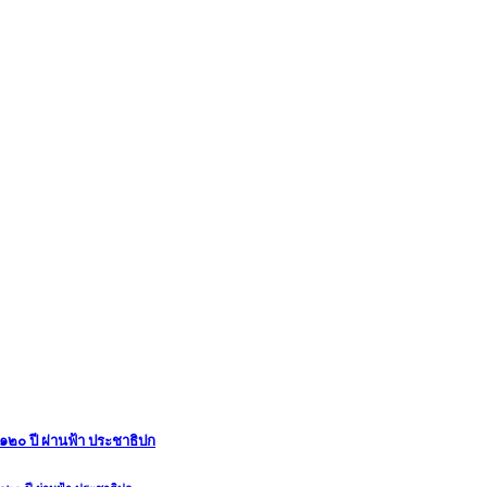
๑๒๐ ปี ผ่านฟ้า ประชาธิปก