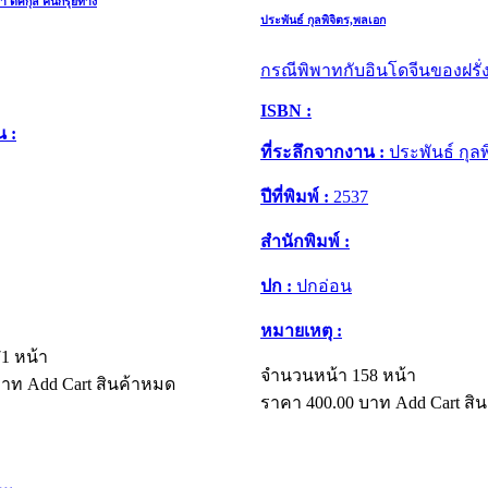
า ดิศกุล คนกรุยทาง
ประพันธ์ กุลพิจิตร,พลเอก
กรณีพิพาทกับอินโดจีนของฝรั่
ISBN :
น :
ที่ระลึกจากงาน :
ประพันธ์ กุล
ปีที่พิมพ์ :
2537
สำนักพิมพ์ :
ปก :
ปกอ่อน
หมายเหตุ :
1 หน้า
จำนวนหน้า 158 หน้า
าท
Add Cart
สินค้าหมด
ราคา
400.00
บาท
Add Cart
สิ