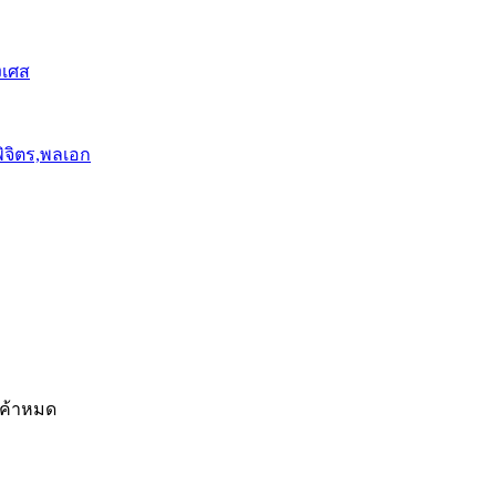
งเศส
พิจิตร,พลเอก
นค้าหมด