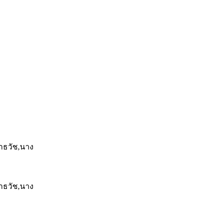
ธวัช,นาง
ธวัช,นาง