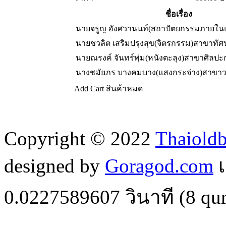
ชื่อเรื่อง
นายจรูญ อังศวานนท์(สถาปัตยกรรมภายใน
นายชวลิต เสริมปรุงสุข(จิตรกรรม)สาขาทัศน
นายณรงค์ จันทร์พุ่ม(หนังตะลุง)สาขาศิลป
นางชมัยภร บางคมบาง(แสงกระจ่าง)สาขาว
Add Cart
สินค้าหมด
Copyright © 2022
Thaiold
designed by
Goragod.com
เ
0.0227589607
วินาที (
8
qur