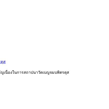
ดุส
ญเนื่องในการสถาปนาวัดเบญจมบพิตรดุส